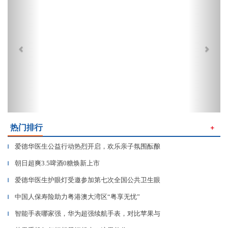
热门排行
＋
爱德华医生公益行动热烈开启，欢乐亲子氛围酝酿
▎
朝日超爽3.5啤酒0糖焕新上市
▎
爱德华医生护眼灯受邀参加第七次全国公共卫生眼
▎
中国人保寿险助力粤港澳大湾区“粤享无忧”
▎
智能手表哪家强，华为超强续航手表，对比苹果与
▎