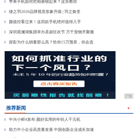
苹果手机如何把相册锁起来？这里教你
▎
缦之羽2020品牌视觉形象升级 | 羽之焕变
▎
颜值控看过来！这四款手机绝对值得入手
▎
深圳观澜湖集团举办圣诞狂欢节 万千宠物齐聚撒
▎
探影为什么销量那么高？给你15万预算，你会选
▎
广告
推荐新闻
＋
中兴小鲜4发布:颜好实用的年轻人千元机
▎
助力中小企业高质量发展 中国创新企业成长加速
▎