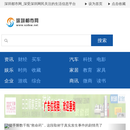
深圳都市网_深受深圳网民关注的生活信息平台
设为首页
点击收藏
搜索
资讯
财经
买车
汽车
科技
电影
娱乐
时尚
收藏
家居
教育
家具
企业
游戏
综合
商讯
微商
读书
广告
Previous
Next