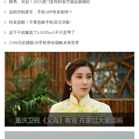
睇秀、买衫！2025虎门富民时装节掀起购物狂
▎
远程控制爱车，手机APP有多聪明？
▎
转发提醒！不要忽略手机清洁消毒!
▎
这下子就尴尬了LGGFlex3不只是弯了
▎
2199元的裸眼3D手机带你领略未来世界
▎