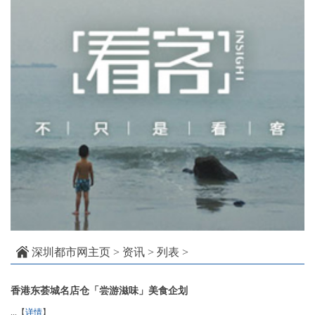
深圳都市网主页
>
资讯
> 列表 >
香港东荟城名店仓「尝游滋味」美食企划
...【
详情
】