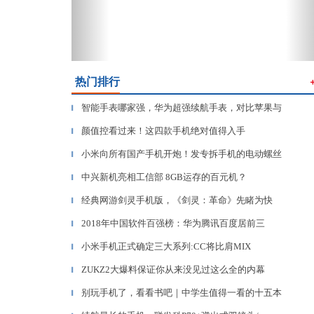
热门排行
智能手表哪家强，华为超强续航手表，对比苹果与
▎
颜值控看过来！这四款手机绝对值得入手
▎
小米向所有国产手机开炮！发专拆手机的电动螺丝
▎
中兴新机亮相工信部 8GB运存的百元机？
▎
经典网游剑灵手机版，《剑灵：革命》先睹为快
▎
2018年中国软件百强榜：华为腾讯百度居前三
▎
小米手机正式确定三大系列:CC将比肩MIX
▎
ZUKZ2大爆料保证你从来没见过这么全的内幕
▎
别玩手机了，看看书吧｜中学生值得一看的十五本
▎