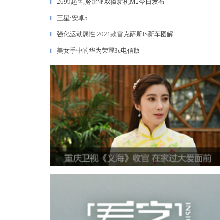
2699起售,努比亚双摄新机M2今日发布
▎
三星:安卓5
▎
强化运动属性 2021款雷克萨斯IS新车图解
▎
美女手中的华为荣耀3c电信版
▎