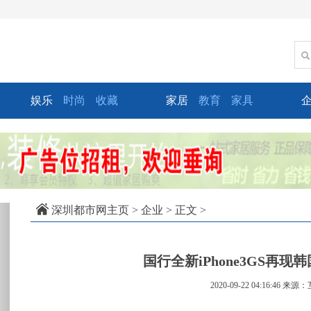
娱乐
时尚
收藏
家居
教育
家具
xt
深圳都市网主页
>
企业
> 正文 >
国行全新iPhone3GS再现
2020-09-22 04:16:46
来源：