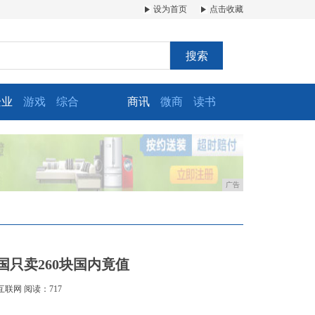
设为首页
点击收藏
搜索
企业
游戏
综合
商讯
微商
读书
广告
韩国只卖260块国内竟值
互联网
阅读：717