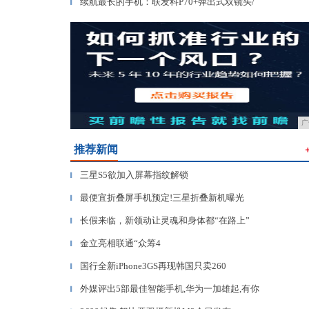
续航最长的手机：联发科P70+弹出式双镜头/
▎
广
推荐新闻
三星S5欲加入屏幕指纹解锁
▎
最便宜折叠屏手机预定!三星折叠新机曝光
▎
长假来临，新领动让灵魂和身体都“在路上”
▎
金立亮相联通“众筹4
▎
国行全新iPhone3GS再现韩国只卖260
▎
外媒评出5部最佳智能手机,华为一加雄起,有你
▎