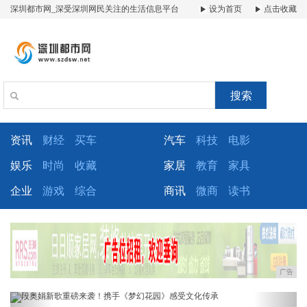
深圳都市网_深受深圳网民关注的生活信息平台
设为首页
点击收藏
搜索
资讯
财经
买车
汽车
科技
电影
娱乐
时尚
收藏
家居
教育
家具
企业
游戏
综合
商讯
微商
读书
广告
Previous
Next