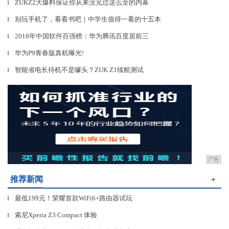
ZUKZ2大爆料保证你从来没见过这么全的内幕
▎
别玩手机了，看看书吧｜中学生值得一看的十五本
▎
2018年中国软件百强榜：华为腾讯百度居前三
▎
华为P9青春版真机曝光!
▎
智能省电长待机不是噱头？ZUK Z1续航测试
▎
广告
推荐新闻
＋
最低199元！荣耀首款WiFi6+路由器试玩
▎
索尼Xperia Z3 Compact 体验
▎