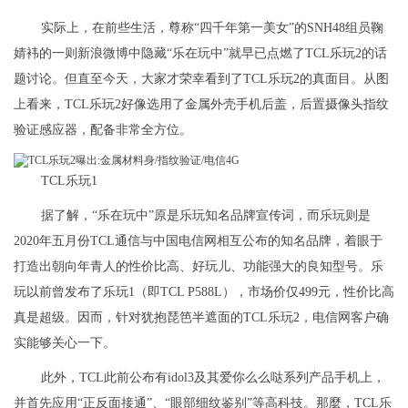
实际上，在前些生活，尊称“四千年第一美女”的SNH48组员鞠
婧袆的一则新浪微博中隐藏“乐在玩中”就早已点燃了TCL乐玩2的话
题讨论。但直至今天，大家才荣幸看到了TCL乐玩2的真面目。从图
上看来，TCL乐玩2好像选用了金属外壳手机后盖，后置摄像头指纹
验证感应器，配备非常全方位。
TCL乐玩1
据了解，“乐在玩中”原是乐玩知名品牌宣传词，而乐玩则是
2020年五月份TCL通信与中国电信网相互公布的知名品牌，着眼于
打造出朝向年青人的性价比高、好玩儿、功能强大的良知型号。乐
玩以前曾发布了乐玩1（即TCL P588L），市场价仅499元，性价比高
真是超级。因而，针对犹抱琵笆半遮面的TCL乐玩2，电信网客户确
实能够关心一下。
此外，TCL此前公布有idol3及其爱你么么哒系列产品手机上，
并首先应用“正反面接通”、“眼部细纹鉴别”等高科技。那麼，TCL乐