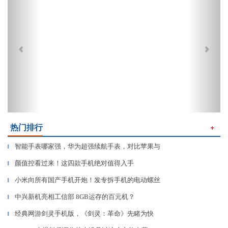
热门排行
＋
智能手表哪家强，华为超强续航手表，对比苹果与
▎
颜值控看过来！这四款手机绝对值得入手
▎
小米向所有国产手机开炮！发专拆手机的电动螺丝
▎
中兴新机亮相工信部 8GB运存的百元机？
▎
经典网游剑灵手机版，《剑灵：革命》先睹为快
▎