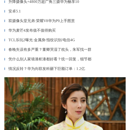
升降摄像头+4800万超广角三摄华为畅享10
▎
安卓5.1
▎
双摄像头堂兄弟:荣耀V8华为P9上手图赏
▎
华为麦芒4发布值不值得购买
▎
TCL乐玩2曝光:金属身/指纹识别/电信4G
▎
春晚失误有多严重？董卿哭湿了枕头，朱军找一群
▎
凭什么别人家墙漆柜漆都好看？统一回复，细节都
▎
情况反转？华为向联发科砸下巨额订单：1.2亿
▎