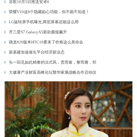
谷歌10月5日推送安卓6
▎
荣耀V10这8个隐藏贴心功能，你不能不知道！
▎
LG旋转屏手机曝光,两层屏幕还能这么用
▎
齐三星S7:GalaxyA5新款颜值飙升
▎
骁龙820版本HTC10要来了价格这么美你会
▎
新基建加速催生平台经济新业态
▎
头一回见如此精奢的法式风，贵而敛，奢而雅，邻
▎
大健康产业财富高峰论坛暨华家康战略合作启动仪
▎