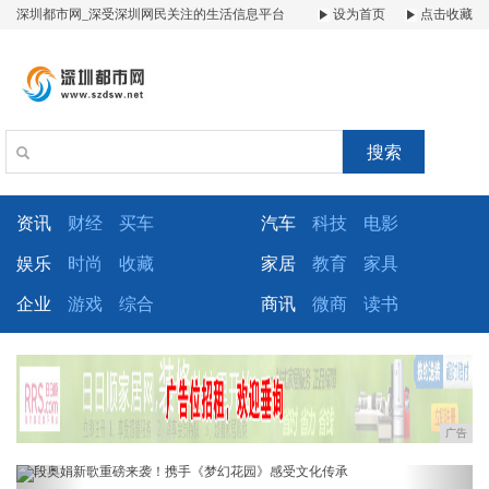
深圳都市网_深受深圳网民关注的生活信息平台
设为首页
点击收藏
搜索
资讯
财经
买车
汽车
科技
电影
娱乐
时尚
收藏
家居
教育
家具
企业
游戏
综合
商讯
微商
读书
广告
Previous
Next