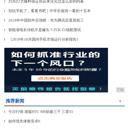
ZUKZ2大爆料保证你从来没见过这么全的内幕
▎
别玩手机了，看看书吧｜中学生值得一看的十五本
▎
2018年中国软件百强榜：华为腾讯百度居前三
▎
智能省电长待机不是噱头？ZUK Z1续航测试
▎
《2019年10月国内手机市场运行分析报告》
▎
广告
推荐新闻
＋
今日行情:港版HTC M8欲破三千 三星S5
▎
如何优先体验安卓6
▎