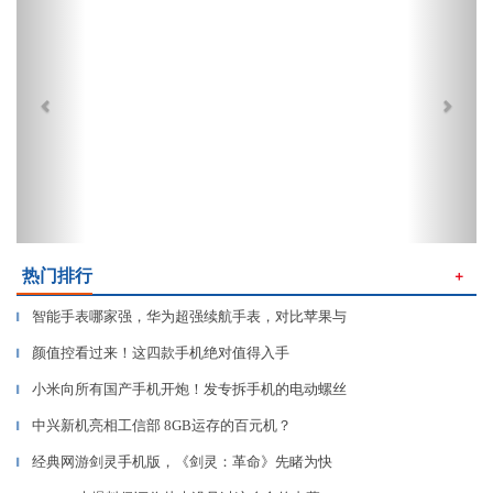
热门排行
＋
智能手表哪家强，华为超强续航手表，对比苹果与
▎
颜值控看过来！这四款手机绝对值得入手
▎
小米向所有国产手机开炮！发专拆手机的电动螺丝
▎
中兴新机亮相工信部 8GB运存的百元机？
▎
经典网游剑灵手机版，《剑灵：革命》先睹为快
▎