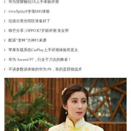
华为荣耀畅玩5X上手体验评测
▎
vivoXplay6专项HiFi体验
▎
垃圾分类光明区准备好了
▎
锋芒分享 | OPPO R7开箱评测 美女带
▎
酷派“变种”大神F1来袭
▎
苹果车载系统CarPlay上手评测体验简直太
▎
华为 Ascend P7，行走于刀尖的舞者！
▎
不谈参数谈体验的华为 P8，靠的是群狼战术
▎