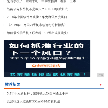
别玩手机了，看看书吧｜中学生值得一看的十五本
▎
智能省电长待机不是噱头？ZUK Z1续航测试
▎
2018年中国软件百强榜：华为腾讯百度居前三
▎
《2019年10月国内手机市场运行分析报告》
▎
续航最长的手机：联发科P70+弹出式双镜头/
▎
广告
推荐新闻
＋
5.5寸千元新标杆，荣耀畅玩5X全网通上手体
▎
烈焰很迷人红色HTCOneM8/M7真机图
▎