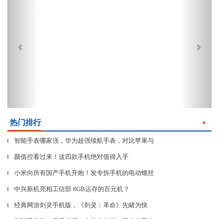
热门排行
＋
智能手表哪家强，华为超强续航手表，对比苹果与
▎
颜值控看过来！这四款手机绝对值得入手
▎
小米向所有国产手机开炮！发专拆手机的电动螺丝
▎
中兴新机亮相工信部 8GB运存的百元机？
▎
经典网游剑灵手机版，《剑灵：革命》先睹为快
▎