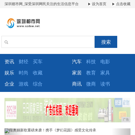
深圳都市网_深受深圳网民关注的生活信息平台
设为首页
点击收藏
搜索
资讯
财经
买车
汽车
科技
电影
娱乐
时尚
收藏
家居
教育
家具
企业
游戏
综合
商讯
微商
读书
广告
Previous
Next