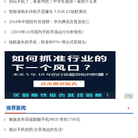
别玩手机了，看看书吧｜中学生值得一看的十五本
▎
智能省电长待机不是噱头？ZUK Z1续航测试
▎
2018年中国软件百强榜：华为腾讯百度居前三
▎
《2019年10月国内手机市场运行分析报告》
▎
续航最长的手机：联发科P70+弹出式双镜头/
▎
广告
推荐新闻
＋
魅族发布高端旗舰手机PRO5 售价2799元
▎
烟台手机拍照,分享海边的生活!
▎