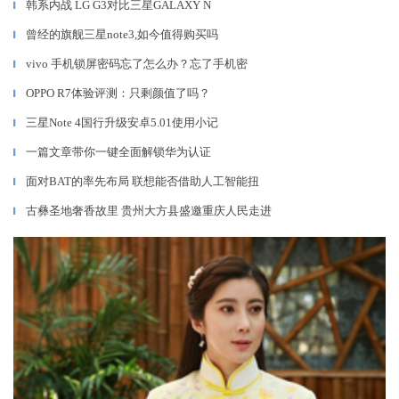
韩系内战 LG G3对比三星GALAXY N
▎
曾经的旗舰三星note3,如今值得购买吗
▎
vivo 手机锁屏密码忘了怎么办？忘了手机密
▎
OPPO R7体验评测：只剩颜值了吗？
▎
三星Note 4国行升级安卓5.01使用小记
▎
一篇文章带你一键全面解锁华为认证
▎
面对BAT的率先布局 联想能否借助人工智能扭
▎
古彝圣地奢香故里 贵州大方县盛邀重庆人民走进
▎