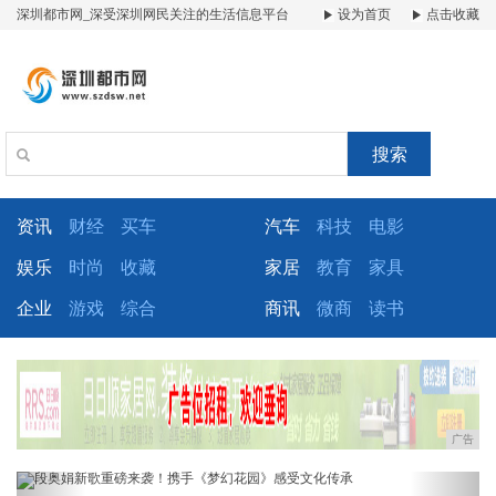
深圳都市网_深受深圳网民关注的生活信息平台
设为首页
点击收藏
搜索
资讯
财经
买车
汽车
科技
电影
娱乐
时尚
收藏
家居
教育
家具
企业
游戏
综合
商讯
微商
读书
广告
Previous
Next