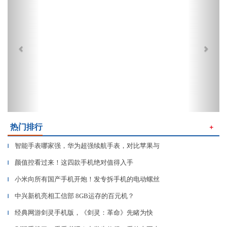
热门排行
＋
智能手表哪家强，华为超强续航手表，对比苹果与
▎
颜值控看过来！这四款手机绝对值得入手
▎
小米向所有国产手机开炮！发专拆手机的电动螺丝
▎
中兴新机亮相工信部 8GB运存的百元机？
▎
经典网游剑灵手机版，《剑灵：革命》先睹为快
▎