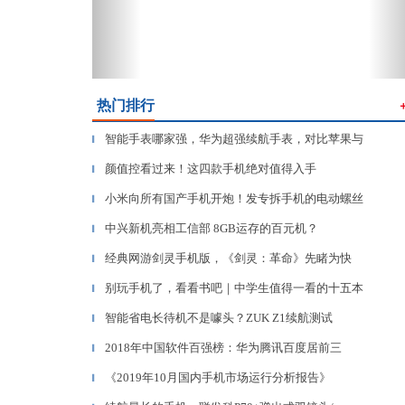
热门排行
智能手表哪家强，华为超强续航手表，对比苹果与
▎
颜值控看过来！这四款手机绝对值得入手
▎
小米向所有国产手机开炮！发专拆手机的电动螺丝
▎
中兴新机亮相工信部 8GB运存的百元机？
▎
经典网游剑灵手机版，《剑灵：革命》先睹为快
▎
别玩手机了，看看书吧｜中学生值得一看的十五本
▎
智能省电长待机不是噱头？ZUK Z1续航测试
▎
2018年中国软件百强榜：华为腾讯百度居前三
▎
《2019年10月国内手机市场运行分析报告》
▎