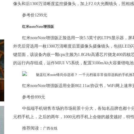
像头和后1300万清晰度监控摄像头，加上F2.0大光圈镜头，照相
参考价1299元
红米noteNote增强版
红米noteNote增强版正脸选用一块5.5英寸的LTPS显示器
外壳后背选用一枚1300万清晰度后置摄像头摄像镜头，包括LE
键层面，该设备内嵌一颗cpu主频为1.8GHz高通芯片骁龙400四核芯CPU，
的运行内存组成，运作MIUI V5系统，配置3100mAh大容量锂电
红米noteNote增强版适用全新802.11ac协议书，WiFi网
参考价899元
中低端手机销售市场的市场前景十分大，各知名品牌也都十分
元档手机上，之后的两年，1000元档手机上会做的越变越好，特
推荐阅读：
广西在线