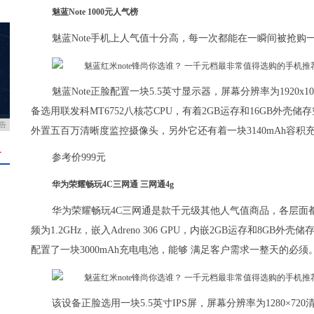
魅蓝Note 1000元人气榜
魅蓝Note手机上人气值十分高，每一次都能在一瞬间被抢
魅蓝Note正脸配置一块5.5英寸显示器，屏幕分辨率为1920
备选用联发科MT6752八核芯CPU，有着2GB运存和16GB外壳
告
外置五百万清晰度监控摄像头，另外它还有着一块3140mAh容积
＋
参考价999元
华为荣耀畅玩4C三网通 三网通4g
华为荣耀畅玩4C三网通是款千元级其他人气值商品，各层面都主
频为1.2GHz，嵌入Adreno 306 GPU，内嵌2GB运存和8
配置了一块3000mAh充电电池，能够 满足客户需求一整天的必须
该设备正脸选用一块5.5英寸IPS屏，屏幕分辨率为1280×