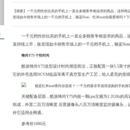
【摘要】一千元档性价比高的手机上一直众多顾客争相追求的商品，这种商
览现如今销售市场上的一千元档手机上，魅蓝Note、红米note你最爱谁吗？
＋
一千元档性价比高的手机上一直众多顾客争相追求的商品，
直持续上升，纵览现如今销售市场上的一千元档手机上，魅蓝Note
锋尚Y75 个性时尚
酷派锋尚Y75造型设计时尚潮流简洁，正脸配置一块5.5英
它的外壳选用NCVM低温等离子真空泵生产工艺，给人柔亮的觉
关键配备层面，酷派锋尚Y75内嵌一颗cpu主频为1.2GHz的高通芯
组成，外置二百万清晰度 后置摄像头八百万清晰度监控摄像头，运作
外它适用全网通。
参考价1090元