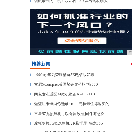
续航最长的手机：联发科P70+弹出式双镜头/
▎
广
推荐新闻
1099元:华为荣耀畅玩5X电信版发布
▎
索尼XCompact美国敞开卖价格刚3000
▎
网友发布适配34款机型的Android8.0
▎
魅蓝红米锋尚你选谁?1000元档最值得购买的
▎
三星S7无损刷机可以保留数据,固件随意换
▎
摩托罗拉5G概念新机:2K悬浮屏+骁龙865
▎