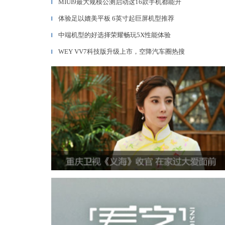
MIUI9最大规模公测启动这16款手机都能升
▎
体验足以媲美平板 6英寸起巨屏机型推荐
▎
中端机型的好选择荣耀畅玩5X性能体验
▎
WEY VV7科技版升级上市，空降汽车圈热搜
▎