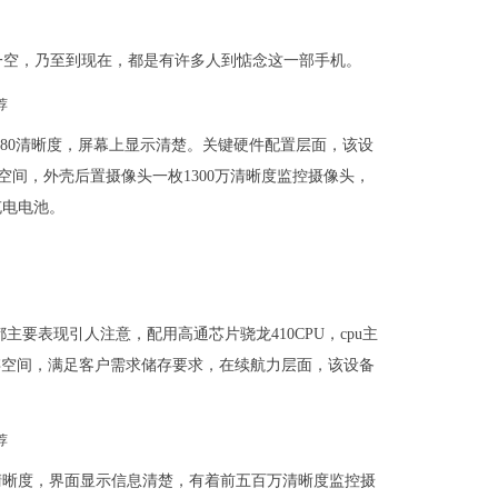
购一空，乃至到现在，都是有许多人到惦念这一部手机。
x1080清晰度，屏幕上显示清楚。关键硬件配置层面，该设
储存空间，外壳后置摄像头一枚1300万清晰度监控摄像头，
充电电池。
要表现引人注意，配用高通芯片骁龙410CPU，cpu主
GB外壳储存空间，满足客户需求储存要求，在续航力层面，该设备
。
720清晰度，界面显示信息清楚，有着前五百万清晰度监控摄