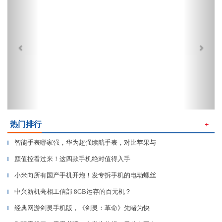
热门排行
＋
智能手表哪家强，华为超强续航手表，对比苹果与
▎
颜值控看过来！这四款手机绝对值得入手
▎
小米向所有国产手机开炮！发专拆手机的电动螺丝
▎
中兴新机亮相工信部 8GB运存的百元机？
▎
经典网游剑灵手机版，《剑灵：革命》先睹为快
▎