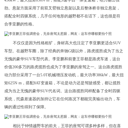
430kW，最大扭矩850N·m，搭配9速手自一体变速箱，动力输出强
劲。悬架方面采用了前双叉臂独立悬架以及后整体桥非独立悬架，
搭配全时四驱系统，几乎任何地形的越野都不在话下，这也很是符
合李亚鹏的性格。
不仅仅是因为性格粗犷，身材高大也注定了李亚鹏更适合SUV
车型。在越野车圈，除了经典的奔驰G级以外，路虎揽胜成为了当之
无愧的豪华SUV车型代表。李亚鹏和前妻王菲都是路虎车迷，这台
价值200多万的路虎揽胜也成为了李亚鹏的座驾之一。这台路虎揽胜
动力部分采用了一台5.0T机械增压发动机，最大功率386kW，最大扭
矩625N·m，搭配8AT变速箱，不论是动力还是驾驶感受，都让揽胜
成为当之无愧的豪华SUV代名词。这台路揽胜同样配备了全时四驱
系统，托森差速器的加持让它在任何路况下都能完美输出动力，车
辆的通过性得到了保障。
相比于钟情越野车的前夫，王菲的座驾可谓多种多样，但在喜