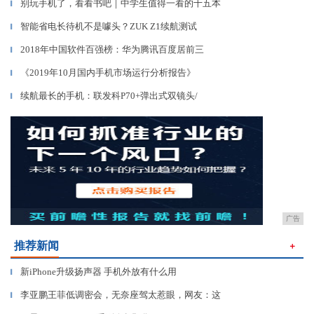
别玩手机了，看看书吧｜中学生值得一看的十五本
▎
智能省电长待机不是噱头？ZUK Z1续航测试
▎
2018年中国软件百强榜：华为腾讯百度居前三
▎
《2019年10月国内手机市场运行分析报告》
▎
续航最长的手机：联发科P70+弹出式双镜头/
▎
广告
推荐新闻
＋
新iPhone升级扬声器 手机外放有什么用
▎
李亚鹏王菲低调密会，无奈座驾太惹眼，网友：这
▎