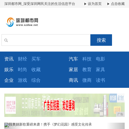
深圳都市网_深受深圳网民关注的生活信息平台
设为首页
点击收藏
搜索
资讯
财经
买车
汽车
科技
电影
娱乐
时尚
收藏
家居
教育
家具
企业
游戏
综合
商讯
微商
读书
广告
Previous
Next