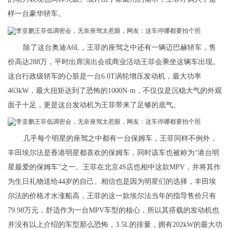
样一台豪华轿车。
除了这台奥迪A6L，王菲的座驾之中还有一辆迈巴赫轿车，售
价高达288万，平时出席演出会或商业活动王菲会乘坐这辆车出现。
这台行政级轿车的心脏是一台6.0T涡轮增压发动机，最大功率
463kW，最大扭矩达到了恐怖的1000N·m，不仅仅是沉稳大气的外观
面子十足，更是这台发动机为王菲带来了足够的底气。
几乎每个明星的座驾之中都有一台保姆车，王菲同样不例外，
丰田埃尔法是香港明星都喜欢的保姆车，同时该车也被称为“港台明
星最爱的保姆车”之一。王菲在北京4S店也相中这款MPV，并将其作
为生日礼物送给44岁的自己。相信也是因为明星们的选择，丰田埃
尔法的价格才水涨船高，王菲的这一款埃尔法当年的指导售价只有
79.98万元，舒适作为一台MPV车型的核心，所以其搭载的发动机也
并没有以上介绍的车型那么恐怖，3.5L的排量，拥有202kW的最大功