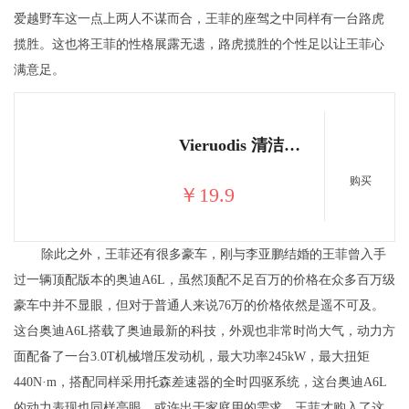
爱越野车这一点上两人不谋而合，王菲的座驾之中同样有一台路虎
揽胜。这也将王菲的性格展露无遗，路虎揽胜的个性足以让王菲心
满意足。
Vieruodis 清洁软胶车内除尘清理软胶出风口除尘清洁泥
购买
￥19.9
除此之外，王菲还有很多豪车，刚与李亚鹏结婚的王菲曾入手
过一辆顶配版本的奥迪A6L，虽然顶配不足百万的价格在众多百万级
豪车中并不显眼，但对于普通人来说76万的价格依然是遥不可及。
这台奥迪A6L搭载了奥迪最新的科技，外观也非常时尚大气，动力方
面配备了一台3.0T机械增压发动机，最大功率245kW，最大扭矩
440N·m，搭配同样采用托森差速器的全时四驱系统，这台奥迪A6L
的动力表现也同样亮眼。或许出于家庭用的需求，王菲才购入了这