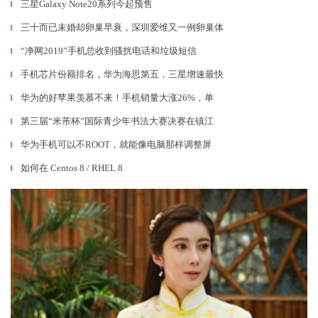
三星Galaxy Note20系列今起预售
▎
三十而已未婚却卵巢早衰，深圳爱维又一例卵巢体
▎
“净网2019”手机总收到骚扰电话和垃圾短信
▎
手机芯片份额排名，华为海思第五，三星增速最快
▎
华为的好苹果羡慕不来！手机销量大涨26%，单
▎
第三届“米芾杯”国际青少年书法大赛决赛在镇江
▎
华为手机可以不ROOT，就能像电脑那样调整屏
▎
如何在 Centos 8 / RHEL 8
▎