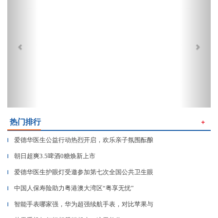
热门排行
＋
爱德华医生公益行动热烈开启，欢乐亲子氛围酝酿
▎
朝日超爽3.5啤酒0糖焕新上市
▎
爱德华医生护眼灯受邀参加第七次全国公共卫生眼
▎
中国人保寿险助力粤港澳大湾区“粤享无忧”
▎
智能手表哪家强，华为超强续航手表，对比苹果与
▎