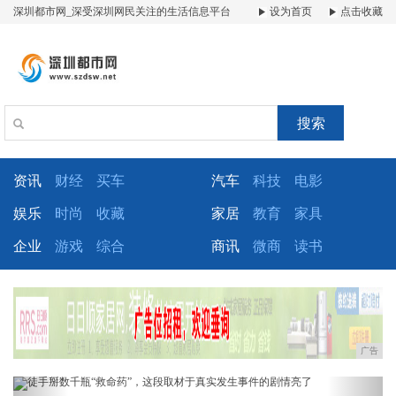
深圳都市网_深受深圳网民关注的生活信息平台
设为首页
点击收藏
搜索
资讯
财经
买车
汽车
科技
电影
娱乐
时尚
收藏
家居
教育
家具
企业
游戏
综合
商讯
微商
读书
广告
Previous
Next