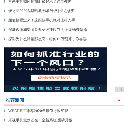
苹果手机如何把相册锁起来？这里教你
▎
缦之羽2020品牌视觉形象升级 | 羽之焕变
▎
颜值控看过来！这四款手机绝对值得入手
▎
深圳观澜湖集团举办圣诞狂欢节 万千宠物齐聚撒
▎
探影为什么销量那么高？给你15万预算，你会选
▎
广告
推荐新闻
＋
WHAT HIFI推荐2020年最值得购买智
▎
乐视手机竟然还在！全新系统 重磅升级
▎