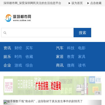
深圳都市网_深受深圳网民关注的生活信息平台
设为首页
点击收藏
搜索
资讯
财经
买车
汽车
科技
电影
娱乐
时尚
收藏
家居
教育
家具
企业
游戏
综合
商讯
微商
读书
广告
Previous
Next