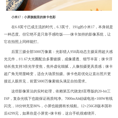
小米17：小屏旗舰里的徕卡色彩
在6.8英寸已成主流的时代，6.3英寸、191g的小米17，本身就是
一种态度。但它绝不是只靠手感吃饭——徕卡加持的影像系统，让
它在拍照上同样能打。
后置三摄全部5000万像素：光影猎人950高动态主摄采用超大感
光元件，f/1.67大光圈配合多重镀膜，成像通透、细节丰富；徕卡浮
动长焦支持3倍光学变焦，焦外虚化细腻，人像拍摄更具质感；徕卡
超广角无明显畸变，适合大场景拍摄。徕卡色彩优化让直出照片更
接近人眼所见，前置5000万像素镜头满足自拍需求。
这些影像算法的实时处理，依赖第五代骁龙8至尊版的20-bit三
ISP，复杂光线下也能保证画质纯净。7000mAh硅碳电池+100W有线
闪充，18分钟充至80%，小屏也能拥有长续航。12+256GB版本国补
后4299元，如果你是小屏党+徕卡粉，这台手机很难绕开。