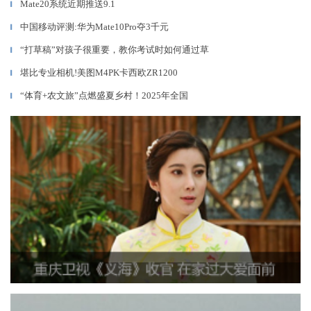
Mate20系统近期推送9.1
▎
中国移动评测:华为Mate10Pro夺3千元
▎
“打草稿”对孩子很重要，教你考试时如何通过草
▎
堪比专业相机!美图M4PK卡西欧ZR1200
▎
“体育+农文旅”点燃盛夏乡村！2025年全国
▎