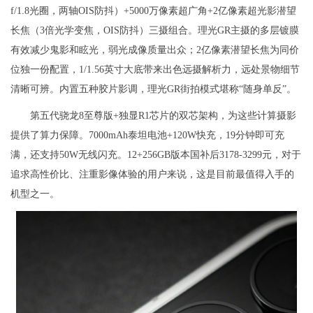
f/1.8光圈，两轴OIS防抖）+5000万像素超广角+2亿像素超光影潜望
长焦（3倍光学变焦，OIS防抖）三摄组合。理光GR主摄的多层镀膜
有效减少鬼影和眩光，弱光成像质量出众；2亿像素潜望长焦为同价
位独一份配置，1/1.56英寸大底带来出色远摄解析力，远处景物细节
清晰可辨。内置五种胶片影调，理光GR街拍模式堪称“随身单反”。
第五代骁龙8至尊版+独显R1芯片的双芯架构，为这些计算摄影
提供了算力保障。7000mAh泰坦电池+120W快充，19分钟即可充
满，还支持50W无线闪充。12+256GB版本国补后3178-3299元，对于
追求高性价比、注重影像体验的用户来说，这是目前最值得入手的
机型之一。