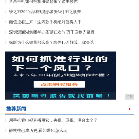
苹果手机如何把相册锁起来？这里教你
▎
缦之羽2020品牌视觉形象升级 | 羽之焕变
▎
颜值控看过来！这四款手机绝对值得入手
▎
深圳观澜湖集团举办圣诞狂欢节 万千宠物齐聚撒
▎
探影为什么销量那么高？给你15万预算，你会选
▎
广告
推荐新闻
＋
用手机看电视直播用它，央视、卫视、港台太全了
▎
砸核桃已成历史,看荣耀4C怎么玩
▎