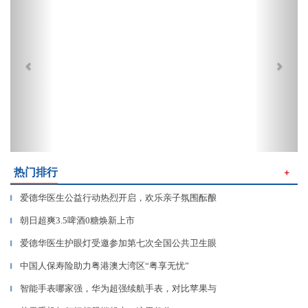
热门排行
＋
爱德华医生公益行动热烈开启，欢乐亲子氛围酝酿
▎
朝日超爽3.5啤酒0糖焕新上市
▎
爱德华医生护眼灯受邀参加第七次全国公共卫生眼
▎
中国人保寿险助力粤港澳大湾区“粤享无忧”
▎
智能手表哪家强，华为超强续航手表，对比苹果与
▎