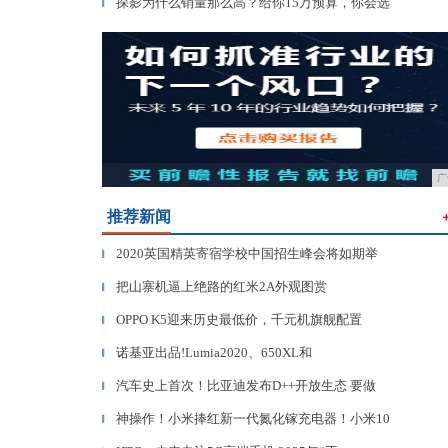
探影为什么销量那么高？给你15万预算，你会选
▎
广
推荐新闻
2020英国精英寄宿学校中国招生峰会将如期举
▎
把山寨机逼上绝路的红米2A外观图赏
▎
OPPO K5迎来历史最低价，千元机旗舰配置
▎
诺基亚出品!Lumia2020、650XL和
▎
汽车史上首次！比亚迪发布D++开放生态 要做
▎
神操作！小米捧红新一代氮化镓充电器！小米10
▎