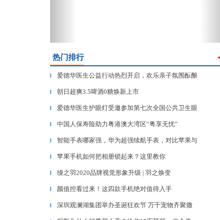
热门排行
爱德华医生公益行动热烈开启，欢乐亲子氛围酝酿
▎
朝日超爽3.5啤酒0糖焕新上市
▎
爱德华医生护眼灯受邀参加第七次全国公共卫生眼
▎
中国人保寿险助力粤港澳大湾区“粤享无忧”
▎
智能手表哪家强，华为超强续航手表，对比苹果与
▎
苹果手机如何把相册锁起来？这里教你
▎
缦之羽2020品牌视觉形象升级 | 羽之焕变
▎
颜值控看过来！这四款手机绝对值得入手
▎
深圳观澜湖集团举办圣诞狂欢节 万千宠物齐聚撒
▎