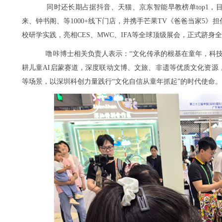
同时还长期占据抖音、天猫、京东智能早教榜单top1，目前
来、钟书阁、等1000+线下门店，并携手芒果TV《爸爸当家5》
校研学实践，亮相CES、MWC、IFA等全球顶级展会，正式跻身
噜咔博士相关负责人表示：“文化传承的根基在童年，科
耕儿童AI启蒙赛道，深度联动文博、文旅、非遗等优质文化资源
等场景，以深圳科创力量践行“文化自信从童年抓起”的时代使命。