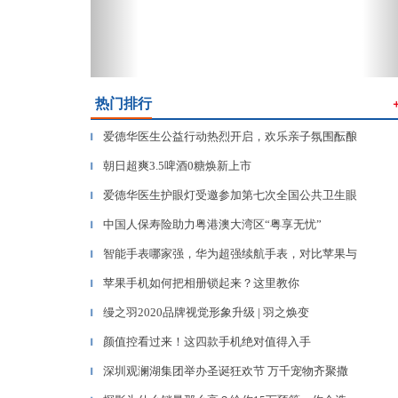
热门排行
爱德华医生公益行动热烈开启，欢乐亲子氛围酝酿
▎
朝日超爽3.5啤酒0糖焕新上市
▎
爱德华医生护眼灯受邀参加第七次全国公共卫生眼
▎
中国人保寿险助力粤港澳大湾区“粤享无忧”
▎
智能手表哪家强，华为超强续航手表，对比苹果与
▎
苹果手机如何把相册锁起来？这里教你
▎
缦之羽2020品牌视觉形象升级 | 羽之焕变
▎
颜值控看过来！这四款手机绝对值得入手
▎
深圳观澜湖集团举办圣诞狂欢节 万千宠物齐聚撒
▎