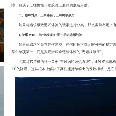
障，解决了以往性能与续航难以兼顾的底层矛盾。
二、巅峰对决：三条路径，三种终极战力
如果将追求极致游戏体验的玩家进行分类，那么当前市场上
1. 荣耀 WIN：为“全程满血”而生的六边形战神
如果你追求的是在任何游戏、任何时长下都无懈可击的稳定表
某个单项第一，而是实现游戏全链路体验的“无短板碾压”。
尤其是它搭载的行业首创“东风涡轮散热系统”，通过双风扇
7℃的降温。这从根本上解决了高性能持续输出的发热桎梏，是它能