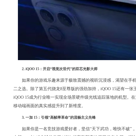
2. iQOO 15：开启“视觉次世代”的双芯光影大师
如果你的游戏乐趣来源于极致震撼的视听沉浸感，渴望在手机上
二之选。除了第五代骁龙8至尊版的强劲加持，iQOO 15还有一
iQOO 15成为行业唯一实现全场景硬件级光线追踪落地的机型
移动端画面的真实感提升到了新维度。
3. 一加 15：引领“高帧率革命”的流畅主义先锋
如果你是一名竞技游戏爱好者，坚信“天下武功，唯快不破”，