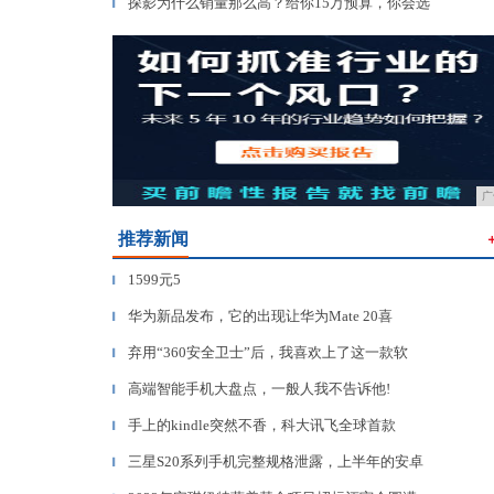
探影为什么销量那么高？给你15万预算，你会选
▎
广
推荐新闻
1599元5
▎
华为新品发布，它的出现让华为Mate 20喜
▎
弃用“360安全卫士”后，我喜欢上了这一款软
▎
高端智能手机大盘点，一般人我不告诉他!
▎
手上的kindle突然不香，科大讯飞全球首款
▎
三星S20系列手机完整规格泄露，上半年的安卓
▎