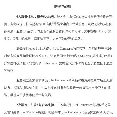
很
“6”的成绩
6大服务体系，服务6大品类。
这六年，Jet Commerce将自身服务逐步完
善，走向纵深，打造起有“有血有肉”的品牌电商一站式服务，构建起6大核心服
务体系，服务6大品类，与上百个品牌合作伙伴相知相守，其中就有OPPO、资
生堂、DJI、妮维雅、高露洁等不少大众耳熟能详的品牌。
2022年Shopee 11.11大促，在Jet Commerce的运营下，印尼市场开售2小
时便实现商品销量同比增长47%，访客数同比上涨6倍；Shiseido (资生堂) 仅用3
分钟便打破了原有销售纪录；Unicharm (尤妮佳) 在2小时内创造了超数亿印尼盾
的收益。
服务能效叠加需求共振，Jet Commerce帮助品牌在海外电商市场上大展
魅力、实现品牌溢价之时，也以扎实的服务与品质进一步展现出自身巨大的潜
能，吸引来不少资本的关注与入局。
2次融资，引发6方资本支持。
2022年2月，Jet Commerce完成数千万美
元首轮融资，ATM Capital领投。时隔半年，Jet Commerce再度完成超6000万美元