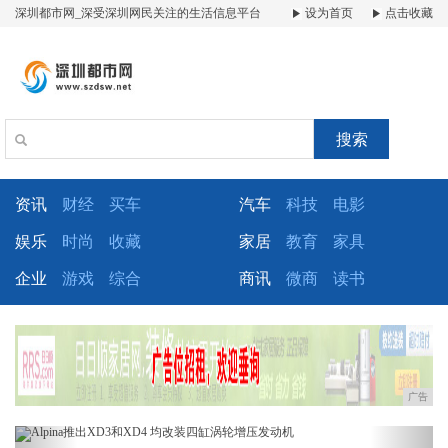
深圳都市网_深受深圳网民关注的生活信息平台
设为首页
点击收藏
搜索
资讯
财经
买车
汽车
科技
电影
娱乐
时尚
收藏
家居
教育
家具
企业
游戏
综合
商讯
微商
读书
广告
Previous
Next