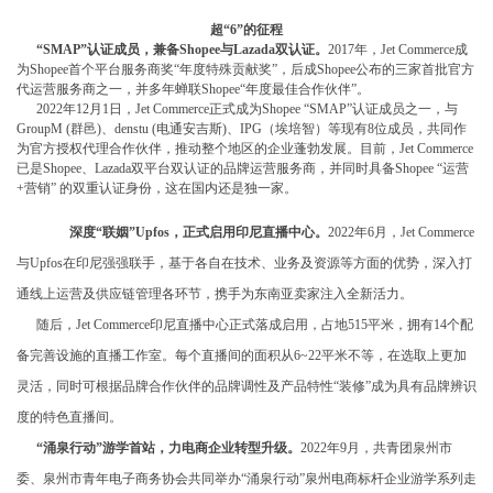
超“6”的征程
“SMAP”认证成员，兼备Shopee与Lazada双认证。
2017年，Jet Commerce成
为Shopee首个平台服务商奖“年度特殊贡献奖”，后成Shopee公布的三家首批官方
代运营服务商之一，并多年蝉联Shopee“年度最佳合作伙伴”。
2022年12月1日，Jet Commerce正式成为Shopee “SMAP”认证成员之一，与
GroupM (群邑)、denstu (电通安吉斯)、IPG（埃培智）等现有8位成员，共同作
为官方授权代理合作伙伴，推动整个地区的企业蓬勃发展。目前，Jet Commerce
已是Shopee、Lazada双平台双认证的品牌运营服务商，并同时具备Shopee “运营
+营销” 的双重认证身份，这在国内还是独一家。
深度“联姻”Upfos，正式启用印尼直播中心。
2022年6月，Jet Commerce
与Upfos在印尼强强联手，基于各自在技术、业务及资源等方面的优势，深入打
通线上运营及供应链管理各环节，携手为东南亚卖家注入全新活力。
随后，Jet Commerce印尼直播中心正式落成启用，占地515平米，拥有14个配
备完善设施的直播工作室。每个直播间的面积从6~22平米不等，在选取上更加
灵活，同时可根据品牌合作伙伴的品牌调性及产品特性“装修”成为具有品牌辨识
度的特色直播间。
“涌泉行动”游学首站，力电商企业转型升级。
2022年9月，共青团泉州市
委、泉州市青年电子商务协会共同举办“涌泉行动”泉州电商标杆企业游学系列走