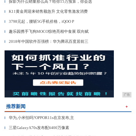
探影为什么销量那么高？给你15万预算，你会选
▎
K11黄金周迎来销售额急升 文化零售激发消费
▎
3798元起，腰斩5G手机价格，iQOO P
▎
趣乐园携手飞狗MOCO惊艳亮相中食展 双向赋
▎
2018年中国软件百强榜：华为腾讯百度居前三
▎
广告
推荐新闻
＋
华为,小米怕吗?OPPOR11s在京发布,主
▎
三星GalaxyA70s发布配6400万像素
▎