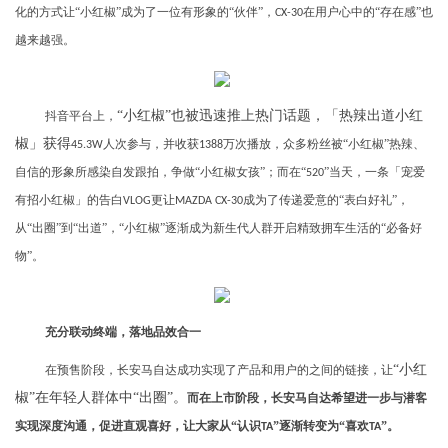
化的方式让“小红椒”成为了一位有形象的“伙伴”，
在用户心中的“存在感”也
CX-30
越来越强。
“小红椒”也被迅速推上热门话题，「热辣出道小红
抖音平台上，
椒」获得
人次参与，并收获
万次播放，众多粉丝被“小红椒”热辣、
45.3W
1388
自信的形象所感染自发跟拍，争做“小红椒女孩”；而在“
”当天，一条「宠爱
520
有招小红椒」的告白
更让
成为了传递爱意的“表白好礼”，
VLOG
MAZDA CX-30
从“出圈”到“出道”，“小红椒”逐渐成为新生代人群开启精致拥车生活的“必备好
物”。
充分联动终端，落地品效合一
“小红
在预售阶段，长安马自达成功实现了产品和用户的之间的链接，让
椒”在年轻人群体中“出圈”。
而在上市阶段，长安马自达希望进一步与潜客
实现深度沟通，促进直观喜好，让大家从“认识
”逐渐转变为“喜欢
”。
TA
TA