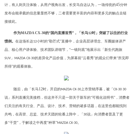
45
计，有人则关注体验，从用户视角出发，长安马自达认为，一场传统的
分钟
发布会能承载的信息量显然不够，二者需要更丰富的内容和更多元的触点去链
接彼此。
作为
MAZDA CX-30
的“国内直播首秀”，「长马
时」突破了以往的行业
12
惯例。
在这场长达
小时的“勒芒式”直播中，企业高层讲理念、车圈媒体讲产
12
品、核心用户讲体验、技术团队讲细节，“一镜到底”地展示出「新生代跑旅
」
的差异化产品价值，为屏幕前“云看秀”的观众们带来“所见即
SUV
MAZDA CX-30
所得”的观看体验。
12
随后，由「长马
时」开启的
上市营销序幕，被「
MAZDA CX-30
CX-30 30
说」系列直播完美接档，但这并不只是一部关于新车的“可视化说明书”，消费者
们关注的有关行业、产品、设计、技术、营销的诸多话题，在这里也都能找到
共鸣，在高管、总监、技术天团的轮番上阵中，「
说」向消费者普及了更
30
多“干货”，于解读之中再度“种草”
。
MAZDA CX-30