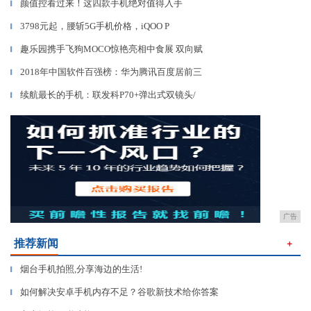
颜值控看过来！这四款手机绝对值得入手
▎
3798元起，腰斩5G手机价格，iQOO P
▎
趣乐园携手飞狗MOCO惊艳亮相中食展 双向赋
▎
2018年中国软件百强榜：华为腾讯百度居前三
▎
续航最长的手机：联发科P70+弹出式双镜头/
▎
广告
推荐新闻
＋
烟台手机拍照,分享海边的生活!
▎
如何解决安卓手机内存不足？谷歌新技术给你答案
▎