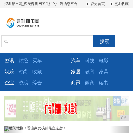
深圳都市网_深受深圳网民关注的生活信息平台
设为首页
点击收藏
搜索
资讯
财经
买车
汽车
科技
电影
娱乐
时尚
收藏
家居
教育
家具
企业
游戏
综合
商讯
微商
读书
广告
Previous
Next