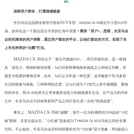
深耕用户群体，打通情感链接
SUV
作为马自达品牌全新世代首款
车型，
锚定中小型
市
MAZDA CX-30
SUV
场，如何在这一个新品层出不穷的红海中突围？
秉持「用户
」思维，长安马自
+
达依托精准的用户洞察，通过用户喜欢的平台，以他们喜欢的方式，实现了未
上市先种草的“出圈”打法。
MAZDA CX-30
定位于「新生代跑旅
」，而它所面向的，是一群独
SUV
具「进化力」精神的新锐创客：
们对新鲜事物抱有挑战之心和独立判断，并
Ta
愿意为热爱的事物买单，此外，
们认为车是一种态度，追求极致个性与多彩
Ta
生活的探索与体验。三种鲜明的态度，让
们成为了
世代人群中最耀眼、最独
Ta
Z
特的存在，而
也将为之带来极富创造力的精致拥车生活。在产品力的内容
CX-30
之外，长安马自达为目标客群和产品之间打造出进一步的“情感连接”。
MAZDA CX-30
事实上，
的“破圈”，源于一位马粉偶然间为
起的“小红
TA
椒”昵称，在首次提出后，“小红椒”迅速成为了
与马粉之间的专属
MAZDA CX-30
代码。不止如此，长安马自达还特别招募粉丝为“小红椒”设计形象，用
版拟人
Q