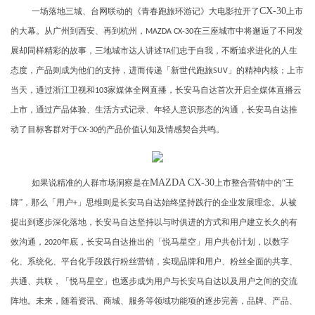
CX-30
一场落地三城、台网联动的《青春跑旅环游记》大电影拉开了
上市
的大幕。从广州到西安、再到杭州，
在三座城市中将邂逅了不同发
MAZDA CX-30
展却同样精彩的故事，三地城市达人讲述
们忠于自我，不断追求进化的人生
TA
态度，产品则成为他们的支持，进而传递「新世代跑旅
」的精神内核；上市
SUV
当天，通过浙江卫视和
家媒体全网直播，长安马自达首次开启全媒体直播云
103
上市，通过产品体验、生活方式记录、年轻人意识形态的沟通，长安马自达推
动了目标客群对于
的产品价值认知及情感契合共鸣。
CX-30
MAZDA CX-30
如果说精准的人群市场洞察是在
上市整合营销中的“王
牌”，那么「用户
」思维则是长安马自达始终坚持践行的企业发展理念。从被
+
提出到逐步深化落地，长安马自达坚持以与时俱进的方式和用户建立长久的有
效沟通，
年底，长安马自达推出的「悦马星空」用户共创计划，以数字
2020
化、系统化、平台化手段践行粉丝营销，实现品牌和用户、粉丝全面的共享、
共通、共联，「悦马星空」也逐步成为用户与长安马自达以及用户之间的交流
阵地。未来，随着资讯、商城、服务等领域功能项的逐步完善，品牌、产品、