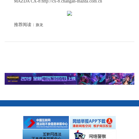
MAZDA CX-8
:
http://cx-8.changan-mazda.com.cn
推荐阅读：
旗龙