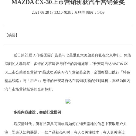
MAZDA CX-30上市营销斩获汽车营销金奖
2021-06-28 17:33:16
来源：互联网
阅读：1459
【摘要】
21
近日第
届
传鉴国际广告奖与七星垂直大奖颁奖典礼在北京举行。凭借
IAI
深刻的人群洞察、多维的内容建设与精准的营销施策，“长安马自达
MAZDA CX-
上市公关整合营销”作品成功斩获
汽车营销奖金奖，全面彰显出践行「特色
30
IAI
精品战略」与「用户
」思维的长安马自达在营销领域的独到建树，亦成为国内
+
汽车市场营销板块的全新标杆。
多维内容建设，突破行业惯例
后疫情时代，所有品牌共同面临着如何在铺天盖地的信息中获取用户关
注，塑造认知的课题。一款产品初亮相时，有人会关注技术，有人更关注设