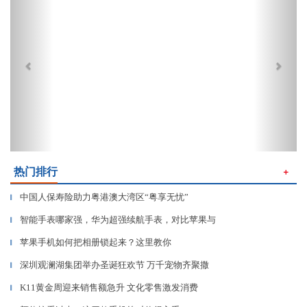
热门排行
＋
中国人保寿险助力粤港澳大湾区“粤享无忧”
▎
智能手表哪家强，华为超强续航手表，对比苹果与
▎
苹果手机如何把相册锁起来？这里教你
▎
深圳观澜湖集团举办圣诞狂欢节 万千宠物齐聚撒
▎
K11黄金周迎来销售额急升 文化零售激发消费
▎