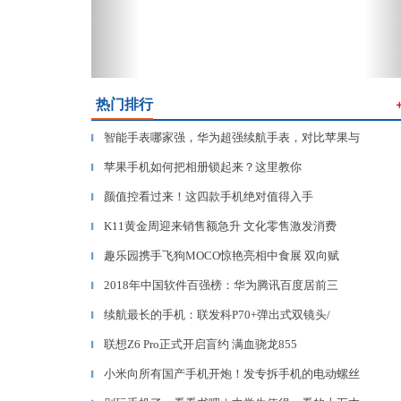
热门排行
智能手表哪家强，华为超强续航手表，对比苹果与
▎
苹果手机如何把相册锁起来？这里教你
▎
颜值控看过来！这四款手机绝对值得入手
▎
K11黄金周迎来销售额急升 文化零售激发消费
▎
趣乐园携手飞狗MOCO惊艳亮相中食展 双向赋
▎
2018年中国软件百强榜：华为腾讯百度居前三
▎
续航最长的手机：联发科P70+弹出式双镜头/
▎
联想Z6 Pro正式开启盲约 满血骁龙855
▎
小米向所有国产手机开炮！发专拆手机的电动螺丝
▎