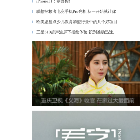
iPhone11：恭喜你!
▎
联想拯救者电竞手机Pro亮相,从一开始就让你
▎
欧美思盘点少儿教育加盟行业中的几个好项目
▎
三星S10超声波屏下指纹体验:识别准确迅速,
▎