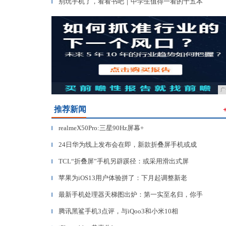
别玩手机了，看看书吧｜中学生值得一看的十五本
▎
广
推荐新闻
realmeX50Pro:三星90Hz屏幕+
▎
24日华为线上发布会在即，新款折叠屏手机或成
▎
TCL“折叠屏”手机另辟蹊径：或采用滑出式屏
▎
苹果为iOS13用户体验拼了：下月起调整新老
▎
最新手机处理器天梯图出炉：第一实至名归，你手
▎
腾讯黑鲨手机3点评，与iQoo3和小米10相
▎