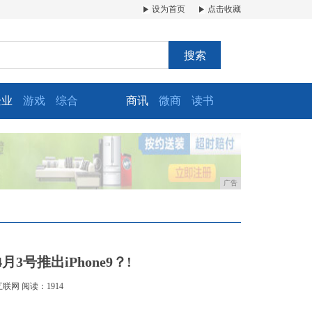
设为首页
点击收藏
搜索
企业
游戏
综合
商讯
微商
读书
广告
号推出iPhone9？!
互联网
阅读：1914