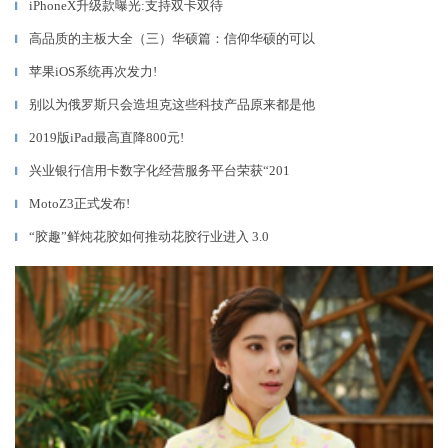
iPhoneX升级款曝光:支持双卡双待
▎
高品质的主板大全（三）华硕篇：信仰华硕的可以
▎
苹果iOS系统再次发力!
▎
别以为俄罗斯只会造坦克这些科技产品原来都是他
▎
2019版iPad最高直降800元!
▎
兴业银行信用卡数字化经营服务平台荣获“201
▎
MotoZ3正式发布!
▎
“胶趣”鲜炖花胶如何推动花胶行业进入 3.0
▎