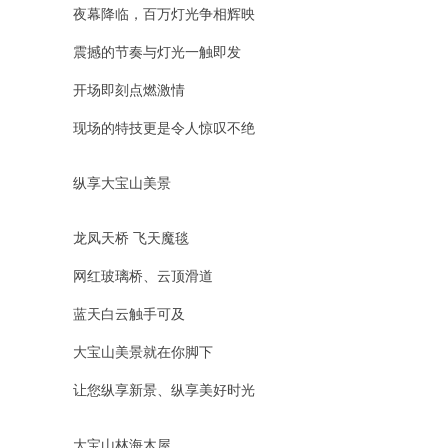
夜幕降临，百万灯光争相辉映
震撼的节奏与灯光一触即发
开场即刻点燃激情
现场的特技更是令人惊叹不绝
纵享大宝山美景
龙凤天桥 飞天魔毯
网红玻璃桥、云顶滑道
蓝天白云触手可及
大宝山美景就在你脚下
让您纵享新景、纵享美好时光
大宝山林海木屋