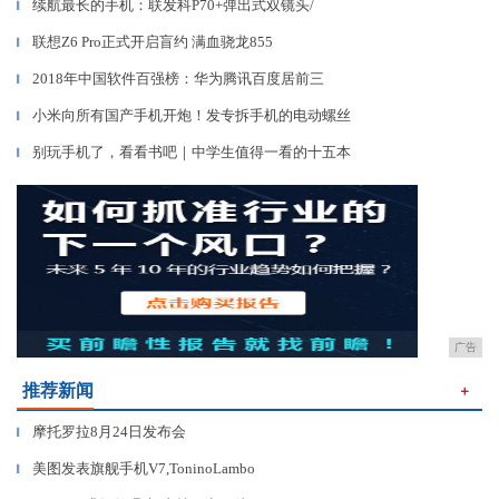
续航最长的手机：联发科P70+弹出式双镜头/
▎
联想Z6 Pro正式开启盲约 满血骁龙855
▎
2018年中国软件百强榜：华为腾讯百度居前三
▎
小米向所有国产手机开炮！发专拆手机的电动螺丝
▎
别玩手机了，看看书吧｜中学生值得一看的十五本
▎
广告
推荐新闻
＋
摩托罗拉8月24日发布会
▎
美图发表旗舰手机V7,ToninoLambo
▎