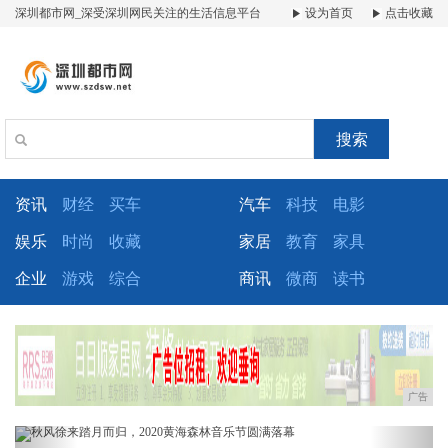
深圳都市网_深受深圳网民关注的生活信息平台
设为首页
点击收藏
搜索
资讯
财经
买车
汽车
科技
电影
娱乐
时尚
收藏
家居
教育
家具
企业
游戏
综合
商讯
微商
读书
广告
Previous
Next