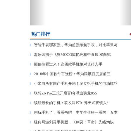
热门排行
智能手表哪家强，华为超强续航手表，对比苹果与
▎
趣乐园携手飞狗MOCO惊艳亮相中食展 双向赋
▎
颜值控看过来！这四款手机绝对值得入手
▎
2018年中国软件百强榜：华为腾讯百度居前三
▎
小米向所有国产手机开炮！发专拆手机的电动螺丝
▎
联想Z6 Pro正式开启盲约 满血骁龙855
▎
续航最长的手机：联发科P70+弹出式双镜头/
▎
别玩手机了，看看书吧｜中学生值得一看的十五本
▎
经典网游剑灵手机版，《剑灵：革命》先睹为快
▎