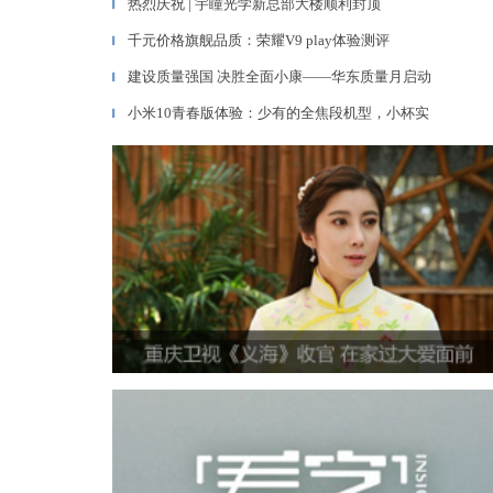
热烈庆祝 | 宇瞳光学新总部大楼顺利封顶
▎
千元价格旗舰品质：荣耀V9 play体验测评
▎
建设质量强国 决胜全面小康——华东质量月启动
▎
小米10青春版体验：少有的全焦段机型，小杯实
▎