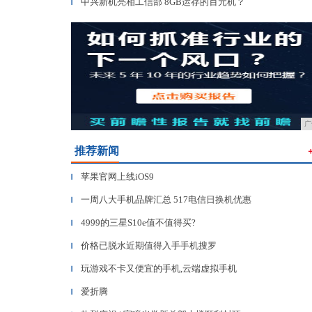
中兴新机亮相工信部 8GB运存的百元机？
▎
广
推荐新闻
苹果官网上线iOS9
▎
一周八大手机品牌汇总 517电信日换机优惠
▎
4999的三星S10e值不值得买?
▎
价格已脱水近期值得入手手机搜罗
▎
玩游戏不卡又便宜的手机,云端虚拟手机
▎
爱折腾
▎