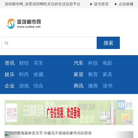
深圳都市网_深受深圳网民关注的生活信息平台
设为首页
点击收藏
搜索
资讯
财经
买车
汽车
科技
电影
娱乐
时尚
收藏
家居
教育
家具
企业
游戏
综合
商讯
微商
读书
广告
Previous
Next