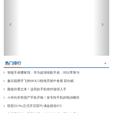
热门排行
＋
智能手表哪家强，华为超强续航手表，对比苹果与
▎
趣乐园携手飞狗MOCO惊艳亮相中食展 双向赋
▎
颜值控看过来！这四款手机绝对值得入手
▎
小米向所有国产手机开炮！发专拆手机的电动螺丝
▎
联想Z6 Pro正式开启盲约 满血骁龙855
▎