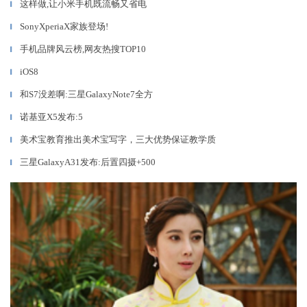
这样做,让小米手机既流畅又省电
▎
SonyXperiaX家族登场!
▎
手机品牌风云榜,网友热搜TOP10
▎
iOS8
▎
和S7没差啊:三星GalaxyNote7全方
▎
诺基亚X5发布:5
▎
美术宝教育推出美术宝写字，三大优势保证教学质
▎
三星GalaxyA31发布:后置四摄+500
▎