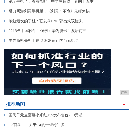
别玩手机了，看看书吧｜中学生值得一看的十五本
▎
经典网游剑灵手机版，《剑灵：革命》先睹为快
▎
续航最长的手机：联发科P70+弹出式双镜头/
▎
2018年中国软件百强榜：华为腾讯百度居前三
▎
中兴新机亮相工信部 8GB运存的百元机？
▎
广告
推荐新闻
＋
国民千元全面屏小米红米5发布售价799元起
▎
CS百科——关于C4的一些冷知识
▎