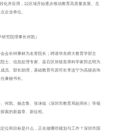
、转化并应用，以区域开始逐步推动教育高质量发展。北
重点企业单位。
学研究院理事长何凯）
学会会长钟秉林为名誉院长；聘请华东师大教育学部主
院院士、信息处理专家、蓝石区块链首席科学家郑志明为
组成员、部长助理，基础教育司原司长李连宁为高级咨询
主任兼秘书长。
锋、何凯、杨念鲁、张涞临（深圳市教育局副局长）等领
与探索的新篇章、新征程。
的定位和目标是什么，正在做哪些规划与工作？深圳市国