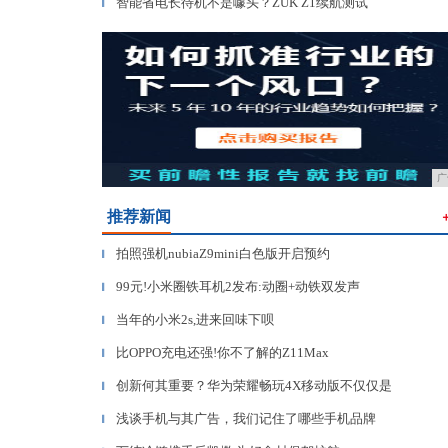
智能省电长待机不是噱头？ZUK Z1续航测试
▎
广
推荐新闻
拍照强机nubiaZ9mini白色版开启预约
▎
99元!小米圈铁耳机2发布:动圈+动铁双发声
▎
当年的小米2s,进来回味下呗
▎
比OPPO充电还强!你不了解的Z11Max
▎
创新何其重要？华为荣耀畅玩4X移动版不仅仅是
▎
浅谈手机与其广告，我们记住了哪些手机品牌
▎