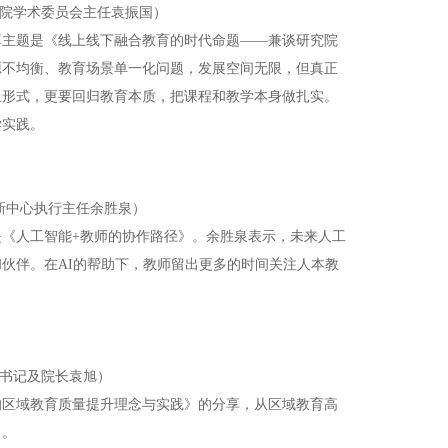
院学术委员会主任袁振国）
享主题是《线上线下融合教育的时代命题——兼谈研究院
源不均衡、教育场景单一化问题，发展空间无限，但真正
上形式，更要回归教育本质，把课程和教学本身做扎实。
学实践。
新中心执行主任余胜泉）
《人工智能+教师的协作路径》。余胜泉表示，未来人工
伙伴。在AI的帮助下，教师留出更多的时间关注人本教
书记及院长袁旭）
的区域教育质量提升理念与实践》的分享，从区域教育高
向。