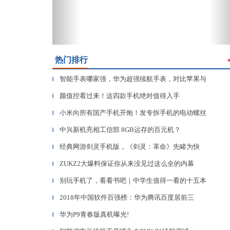
热门排行
智能手表哪家强，华为超强续航手表，对比苹果与
▎
颜值控看过来！这四款手机绝对值得入手
▎
小米向所有国产手机开炮！发专拆手机的电动螺丝
▎
中兴新机亮相工信部 8GB运存的百元机？
▎
经典网游剑灵手机版，《剑灵：革命》先睹为快
▎
ZUKZ2大爆料保证你从来没见过这么全的内幕
▎
别玩手机了，看看书吧｜中学生值得一看的十五本
▎
2018年中国软件百强榜：华为腾讯百度居前三
▎
华为P9青春版真机曝光!
▎