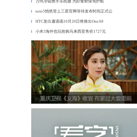
万纬冷链携手乐凯撒 为好食材保驾护航
▎
note5悄然登上三星官网等待发布时间正式公
▎
HTC发出邀请函10月20日将推出OneA9
▎
小米3海外也玩抢购马来西亚售价1727元
▎