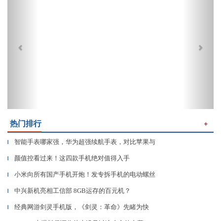
热门排行
＋
智能手表哪家强，华为超强续航手表，对比苹果与
▎
颜值控看过来！这四款手机绝对值得入手
▎
小米向所有国产手机开炮！发专拆手机的电动螺丝
▎
中兴新机亮相工信部 8GB运存的百元机？
▎
经典网游剑灵手机版，《剑灵：革命》先睹为快
▎