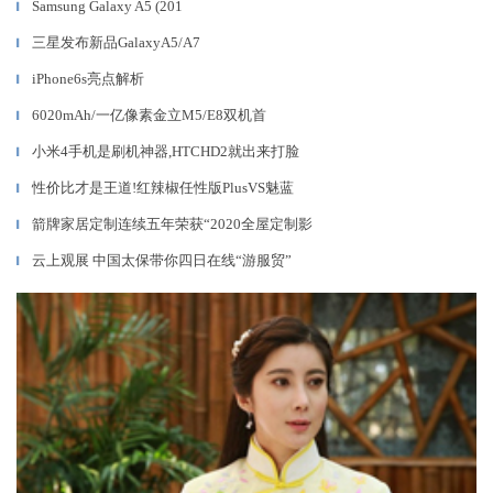
Samsung Galaxy A5 (201
▎
三星发布新品GalaxyA5/A7
▎
iPhone6s亮点解析
▎
6020mAh/一亿像素金立M5/E8双机首
▎
小米4手机是刷机神器,HTCHD2就出来打脸
▎
性价比才是王道!红辣椒任性版PlusVS魅蓝
▎
箭牌家居定制连续五年荣获“2020全屋定制影
▎
云上观展 中国太保带你四日在线“游服贸”
▎