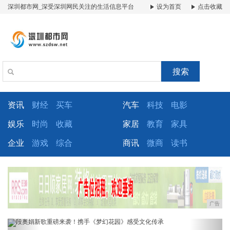
深圳都市网_深受深圳网民关注的生活信息平台
设为首页
点击收藏
搜索
资讯
财经
买车
汽车
科技
电影
娱乐
时尚
收藏
家居
教育
家具
企业
游戏
综合
商讯
微商
读书
广告
Previous
Next