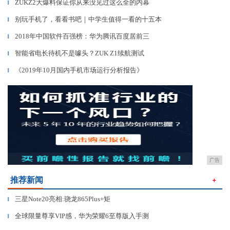
ZUKZ2大爆料保证你从来没见过这么全的内幕
▎
别玩手机了，看看书吧｜中学生值得一看的十五本
▎
2018年中国软件百强榜：华为腾讯百度居前三
▎
智能省电长待机不是噱头？ZUK Z1续航测试
▎
《2019年10月国内手机市场运行分析报告》
▎
广告
推荐新闻
＋
三星Note20亮相:骁龙865Plus+矩
▎
全球限量尊享VIP感，华为荣耀6至尊版入手测
▎