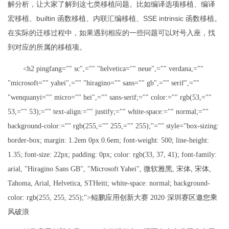
解分析，让大家了解到这七类移植问题。比如编译选项移植、编译
宏移植、builtin 函数移植、内联汇编移植、SSE intrinsic 函数移植。
在实际的迁移过程中，如果遇到相应的一些问题可以对号入座，找
到对应的所属的移植项。
<h2 pingfang="" sc",="" "helvetica="" neue",="" verdana,=""
"microsoft="" yahei",="" "hiragino="" sans="" gb",="" serif",=""
"wenquanyi="" micro="" hei",="" sans-serif;="" color:="" rgb(53,=""
53,="" 53);="" text-align:="" justify;="" white-space:="" normal;=""
background-color:="" rgb(255,="" 255,="" 255);"="" style="box-sizing:
border-box; margin: 1.2em 0px 0.6em; font-weight: 500; line-height:
1.35; font-size: 22px; padding: 0px; color: rgb(33, 37, 41); font-family:
arial, "Hiragino Sans GB", "Microsoft Yahei", 微软雅黑, 宋体, 宋体,
Tahoma, Arial, Helvetica, STHeiti; white-space: normal; background-
color: rgb(255, 255, 255);">鲲鹏应用创新大赛 2020·深圳赛区邀您乘
风破浪