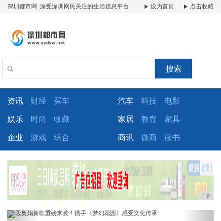
深圳都市网_深受深圳网民关注的生活信息平台
设为首页
点击收藏
搜索
资讯
财经
买车
汽车
科技
电影
娱乐
时尚
收藏
家居
教育
家具
企业
游戏
综合
商讯
微商
读书
广告
Previous
Next