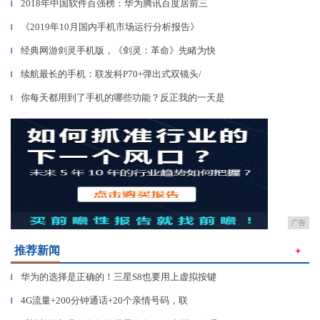
2018年中国软件百强榜：华为腾讯百度居前三
▎
《2019年10月国内手机市场运行分析报告》
▎
经典网游剑灵手机版，《剑灵：革命》先睹为快
▎
续航最长的手机：联发科P70+弹出式双镜头/
▎
你每天都用到了手机的哪些功能？反正我的一天是
▎
广告
推荐新闻
＋
华为的选择是正确的！三星S8也要用上虚拟按键
▎
4G流量+200分钟通话+20个亲情号码，联
▎