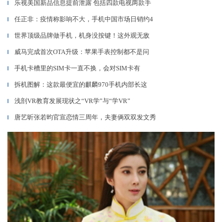
乐视美国新品信息提前泄露 包括四款电视两款手
▎
任正非：疫情称影响不大，手机中国市场日销约4
▎
世界顶级品牌做手机，机身没按键！这外观无敌
▎
威马完成首次OTA升级：苹果手表控制都不是问
▎
手机卡槽里的SIM卡一直不换，会对SIM卡有
▎
拆机图解：这款最便宜的麒麟970手机内部长这
▎
浅剖VR教育发展现状之“VR学”与“学VR”
▎
唐艺昕张若昀官宣恋情三周年，夫妻俩双双发文秀
▎