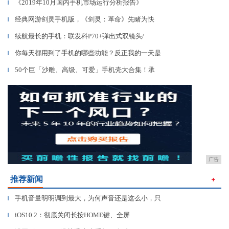
《2019年10月国内手机市场运行分析报告》
▎
经典网游剑灵手机版，《剑灵：革命》先睹为快
▎
续航最长的手机：联发科P70+弹出式双镜头/
▎
你每天都用到了手机的哪些功能？反正我的一天是
▎
50个巨「沙雕、高级、可爱」手机壳大合集！承
▎
广告
推荐新闻
＋
手机音量明明调到最大，为何声音还是这么小，只
▎
iOS10.2：彻底关闭长按HOME键、全屏
▎