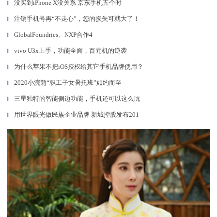
没买到iPhone X没关系 京东手机五个时
▎
注销手机号再“不走心”，您的损失可就大了！
▎
GlobalFoundries、NXP合作4
▎
vivo U3x上手，功能全面，百元机的逆袭
▎
为什么苹果不把iOS授权给其它手机品牌使用？
▎
2020小浣熊“职工子女暑托班”如约而至
▎
三星独特的智能侧边功能，手机还可以这么玩
▎
用世界眼光做民族企业品牌 新城控股发布201
▎