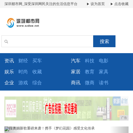
深圳都市网_深受深圳网民关注的生活信息平台
设为首页
点击收藏
搜索
资讯
财经
买车
汽车
科技
电影
娱乐
时尚
收藏
家居
教育
家具
企业
游戏
综合
商讯
微商
读书
广告
Previous
Next