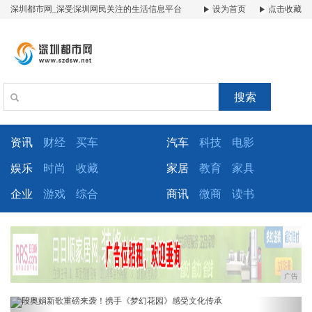
深圳都市网_深受深圳网民关注的生活信息平台
设为首页
点击收藏
搜索
资讯
财经
买车
汽车
科技
电影
娱乐
时尚
收藏
家居
教育
家具
企业
游戏
综合
商讯
微商
读书
广告
Previous
Next