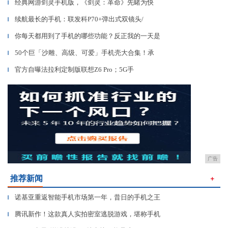
经典网游剑灵手机版，《剑灵：革命》先睹为快
▎
续航最长的手机：联发科P70+弹出式双镜头/
▎
你每天都用到了手机的哪些功能？反正我的一天是
▎
50个巨「沙雕、高级、可爱」手机壳大合集！承
▎
官方自曝法拉利定制版联想Z6 Pro；5G手
▎
广告
推荐新闻
＋
诺基亚重返智能手机市场第一年，昔日的手机之王
▎
腾讯新作！这款真人实拍密室逃脱游戏，堪称手机
▎