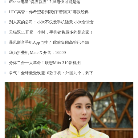
iPhone电量“说没就没”？掉电快可能是这
▎
HTC高管：你希望看到我们“带回来”哪款经典
▎
别人家的公司：小米不仅发手机随意 小米食堂套
▎
天猫双11开卖一小时，手机销售最多的是这家！
▎
暴风影音手机App也挂了 此前集团高管已全部
▎
华为折叠机 Mate X 开售：16999
▎
分体二合一大革命！联想Miix 310新机图
▎
争气！全球最受欢迎10款手机：外国九个，剩下
▎