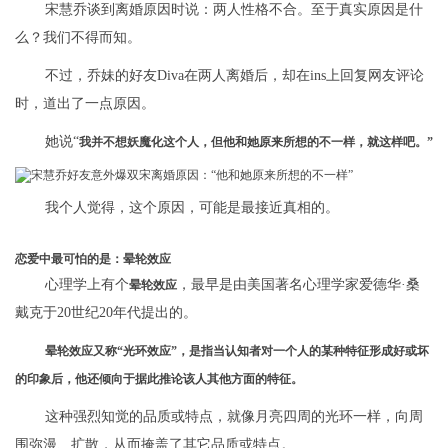
宋慧乔谈到离婚原因时说：两人性格不合。至于真实原因是什
么？我们不得而知。
不过，乔妹的好友Diva在两人离婚后，却在ins上回复网友评论
时，道出了一点原因。
她说“
我并不想妖魔化这个人，但他和她原来所想的不一样，就这样吧。”
我个人觉得，这个原因，可能是最接近真相的。
恋爱中最可怕的是：晕轮效应
心理学上有个
，最早是由美国著名心理学家爱德华·桑
晕轮效应
戴克于20世纪20年代提出的。
晕轮效应又称“光环效应”，是指当认知者对一个人的某种特征形成好或坏
的印象后，他还倾向于据此推论该人其他方面的特征。
这种强烈知觉的品质或特点，就像月亮四周的光环一样，向周
围弥漫、扩散，从而掩盖了其它品质或特点。