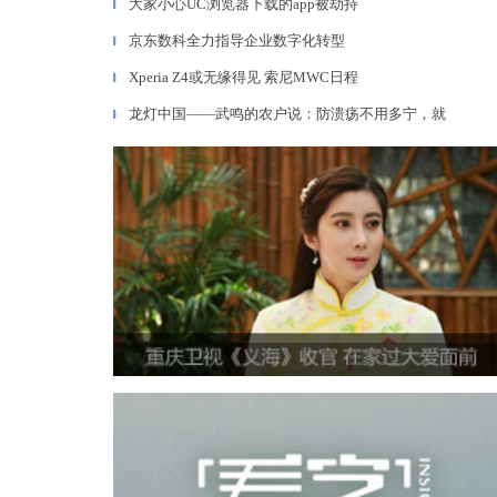
大家小心UC浏览器下载的app被劫持
▎
京东数科全力指导企业数字化转型
▎
Xperia Z4或无缘得见 索尼MWC日程
▎
龙灯中国——武鸣的农户说：防溃疡不用多宁，就
▎