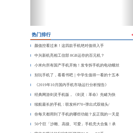
热门排行
颜值控看过来！这四款手机绝对值得入手
▎
中兴新机亮相工信部 8GB运存的百元机？
▎
小米向所有国产手机开炮！发专拆手机的电动螺丝
▎
别玩手机了，看看书吧｜中学生值得一看的十五本
▎
《2019年10月国内手机市场运行分析报告》
▎
经典网游剑灵手机版，《剑灵：革命》先睹为快
▎
续航最长的手机：联发科P70+弹出式双镜头/
▎
你每天都用到了手机的哪些功能？反正我的一天是
▎
50个巨「沙雕、高级、可爱」手机壳大合集！承
▎