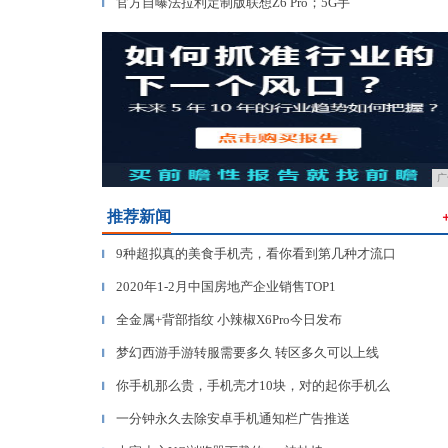
官方自曝法拉利定制版联想Z6 Pro；5G手
▎
广
推荐新闻
9种超拟真的美食手机壳，看你看到第几种才流口
▎
2020年1-2月中国房地产企业销售TOP1
▎
全金属+背部指纹 小辣椒X6Pro今日发布
▎
梦幻西游手游转服需要多久 转区多久可以上线
▎
你手机那么贵，手机壳才10块，对的起你手机么
▎
一分钟永久去除安卓手机通知栏广告推送
▎