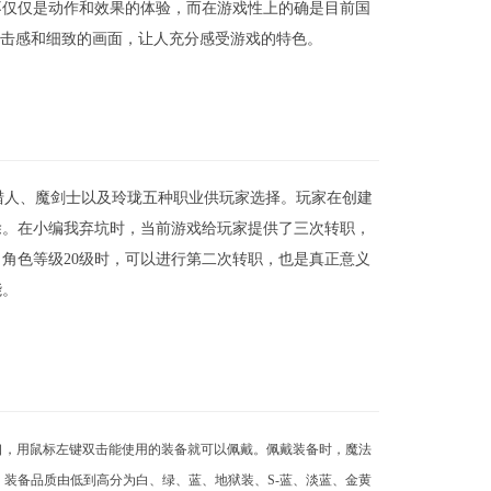
不仅仅是动作和效果的体验，而在游戏性上的确是目前国
打击感和细致的画面，让人充分感受游戏的特色。
猎人、魔剑士以及玲珑五种职业供玩家选择。玩家在创建
除。在小编我弃坑时，当前游戏给玩家提供了三次转职，
；角色等级20级时，可以进行第二次转职，也是真正意义
能。
口，用鼠标左键双击能使用的装备就可以佩戴。佩戴装备时，魔法
装备品质由低到高分为白、绿、蓝、地狱装、S-蓝、淡蓝、金黄