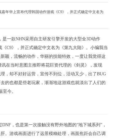
游戏嘉年华上宣布代理韩国动作游戏《C9》，并正式确定中文名为
（简称C9），是一款NHN采用自主研发引擎开发的大型全3D动作
游戏《C9》，并正式确定中文名为《第九大陆》。小编我当
很新颖，流畅的动作，华丽的技能特效，一度让我觉得这
腾讯在当时意图主推即将花巨资代理的《剑灵》，发现
理，却不好好运营，宣传不到位，活动又少，出了BUG
下去的也都是些老玩家，渐渐地这游戏也就淡出了人们的
残喘至今。
过DNF，也是第一次接触没有野外地图的“地下城系列”，
很肝。游戏画面进行了远景模糊处理，画面焦距会自己调