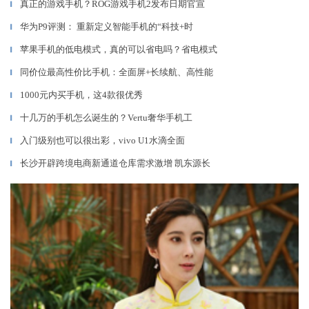
真正的游戏手机？ROG游戏手机2发布日期官宣
▎
华为P9评测： 重新定义智能手机的“科技+时
▎
苹果手机的低电模式，真的可以省电吗？省电模式
▎
同价位最高性价比手机：全面屏+长续航、高性能
▎
1000元内买手机，这4款很优秀
▎
十几万的手机怎么诞生的？Vertu奢华手机工
▎
入门级别也可以很出彩，vivo U1水滴全面
▎
长沙开辟跨境电商新通道仓库需求激增 凯东源长
▎