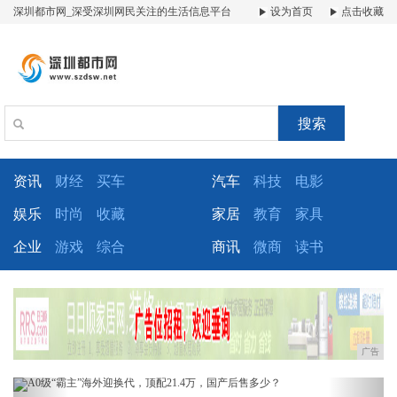
深圳都市网_深受深圳网民关注的生活信息平台
设为首页
点击收藏
搜索
资讯
财经
买车
汽车
科技
电影
娱乐
时尚
收藏
家居
教育
家具
企业
游戏
综合
商讯
微商
读书
广告
Previous
Next