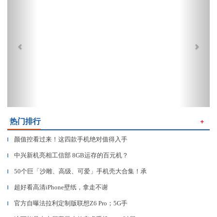
热门排行
＋
颜值控看过来！这四款手机绝对值得入手
▎
中兴新机亮相工信部 8GB运存的百元机？
▎
50个巨「沙雕、高级、可爱」手机壳大合集！承
▎
超好看高清iPhone壁纸，拿走不谢
▎
官方自曝法拉利定制版联想Z6 Pro；5G手
▎