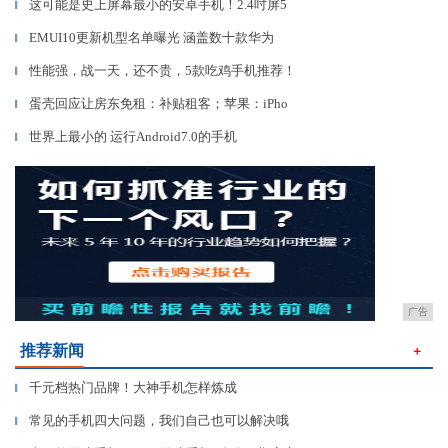
这可能是史上屏幕最小的安卓手机！2.4吋屏5
▎
EMUI10更新机型名单曝光 涵盖数十款华为
▎
性能强，战一天，还不贵，5款吃鸡手机推荐！
▎
蛋壳回应让房东免租：补贴租客；苹果：iPho
▎
世界上最小的 运行Android7.0的手机
▎
广告
推荐新闻
＋
千元档热门品牌！大神手机怎样炼成
▎
常见的手机四大问题，我们自己也可以解决哦
▎