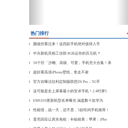
热门排行
颜值控看过来！这四款手机绝对值得入手
▎
中兴新机亮相工信部 8GB运存的百元机？
▎
50个巨「沙雕、高级、可爱」手机壳大合集！承
▎
超好看高清iPhone壁纸，拿走不谢
▎
官方自曝法拉利定制版联想Z6 Pro；5G手
▎
这可能是史上屏幕最小的安卓手机！2.4吋屏5
▎
EMUI10更新机型名单曝光 涵盖数十款华为
▎
性能强，战一天，还不贵，5款吃鸡手机推荐！
▎
蛋壳回应让房东免租：补贴租客；苹果：iPho
▎