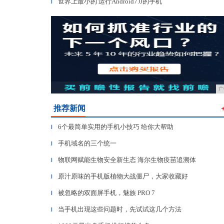
世界上最小的 运行Android7.0的手机
▎
广
推荐新闻
6个最简单实用的手机小技巧 给你大帮助
▎
手机域名的三个统一
▎
物联网赋能生物安全新生态 海尔生物疫苗追溯体
▎
原汁原味的手机版植物大战僵尸，大家收藏好
▎
被忽略的双面屏手机，魅族 PRO 7
▎
当手机出现这些问题时，先试试这几个方法
▎