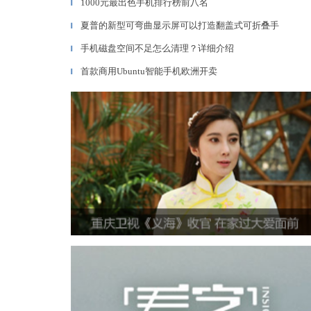
1000元最出色手机排行榜前八名
▎
夏普的新型可弯曲显示屏可以打造翻盖式可折叠手
▎
手机磁盘空间不足怎么清理？详细介绍
▎
首款商用Ubuntu智能手机欧洲开卖
▎