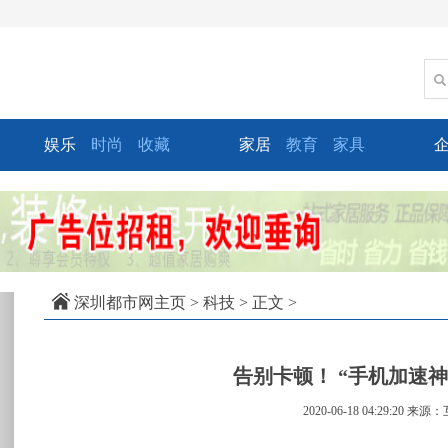
娱乐
时尚
收藏
家居
教育
家具
xt
深圳都市网主页
>
科技
> 正文 >
告别卡顿！ “手机加速神器”
2020-06-18 04:29:20
来源：