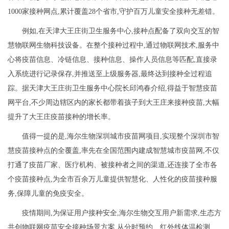
1000家接种网点,累计覆盖28个省市,守护百万儿童安全接种无差错。
例如,在天津大王庄街卫生服务中心,接种点配备了双向交互的智
慧物联网生物科技设备。在整个接种过程中,通过物联网技术,服务中
心将疫苗信息、冷链信息、接种信息、操作人员信息等匹配,直接录
入系统进行记录保存,并推送至上级服务器,最终达到接种全过程追
踪。据天津大王庄街卫生服务中心院长邱鸿春介绍,得益于智慧疫苗
网平台,不少周边辖区内的家长都带着孩子到大王庄来接种疫苗,大幅
提升了大王庄疫苗接种的增长率。
值得一提的是,海尔生物深圳城市疫苗网项目,实现整个深圳市智
慧疫苗接种点的全覆盖,率先在全国范围内建成智慧城市疫苗网,不仅
打通了疫苗厂家、医疗机构、被接种者之间的渠道,还连接了全市各
个疫苗接种点,为全市百余万儿童提供智慧化、人性化的疫苗接种服
务,保障儿童的免疫安全。
疫情期间,为保证用户接种安全,海尔生物交互用户新需求,生态方
共创物联网疫苗安全接种场景方案,从分时预约、红外线体温检测、