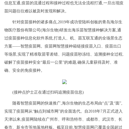
信息互通,疫苗的流通过程和接种过程也无法全流程打通,一旦出现疫
苗问题往往难以被及时发现和解决。
针对疫苗接种的诸多痛点,2019年成功登陆科创板的青岛海尔生
物医疗股份有限公司(海尔生物)研发出海乐苗智慧接种解决方案,通
过疫苗接种信息化软件系统,打造人、机、苗互联互通的全场景生态
方案——智慧疫苗网。疫苗网智慧接种箱链接疫苗入口、疫苗出口
等场景,实现了精准取苗零差错、问题疫苗秒冻结、追溯接种全过程,
破解了疫苗接种安全“最后一公里”的难题,确保儿童获得及时、准
确、安全的免疫接种。
(接种点护士正在通过扫码追溯疫苗信息)
随着智慧疫苗网的快速推广,海尔生物的生态布局由“点”及“面”,
实现了疫苗网从“触点到城市网”的全面迭代。自2018年7月正式进入
天津以来,疫苗网陆续在广州市、呼和浩特市、成都市、武汉市、长
春市、新乡市等地落地样板。截至目前,智慧疫苗网已覆盖全国超过