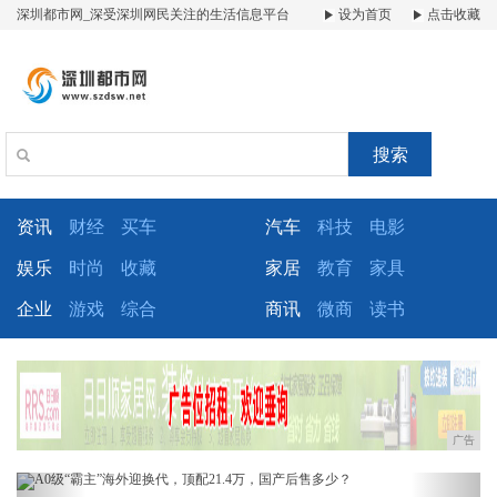
深圳都市网_深受深圳网民关注的生活信息平台
设为首页
点击收藏
搜索
资讯
财经
买车
汽车
科技
电影
娱乐
时尚
收藏
家居
教育
家具
企业
游戏
综合
商讯
微商
读书
广告
Previous
Next