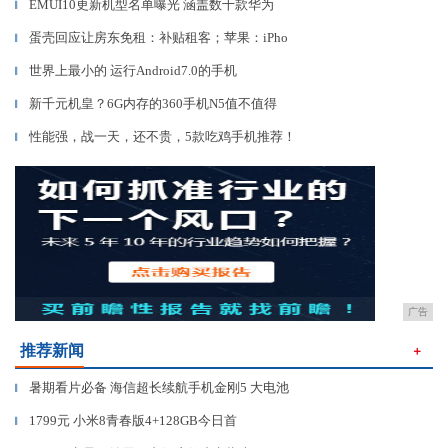
EMUI10更新机型名单曝光 涵盖数十款华为
▎
蛋壳回应让房东免租：补贴租客；苹果：iPho
▎
世界上最小的 运行Android7.0的手机
▎
新千元机皇？6G内存的360手机N5值不值得
▎
性能强，战一天，还不贵，5款吃鸡手机推荐！
▎
广告
推荐新闻
＋
暑期看片必备 海信超长续航手机金刚5 大电池
▎
1799元 小米8青春版4+128GB今日首
▎