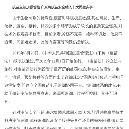
疫苗立法加强管控 广东将疫苗安全纳入十大民生实事
由于生物制剂的特殊性,疫苗对环境极度敏感,其在研发、生产、
储存、运输、接种、销毁的多个环节形成了较长的复杂安全链条,对
技术的客观要求较高。目前来看,冷链不完善、接种环境差、信息不
透明、问题难追溯、监管有盲区等问题仍需解决。
2019年6月29日,《中华人民共和国疫苗管理法》(下称《疫苗
法》)获表决通过,于2019年12月1日开始施行。《疫苗法》的立法与
施行,对疫苗违法行为设置了最严厉的处罚措施,并在疫苗研制、生
产、流通、预防接种等方面作出了详细规定:“国家实行疫苗全程电子
追溯制度,即建立全国疫苗电子追溯协同平台。”追溯体系的建立,有
助于做到疫苗信息可查询、来源可追溯、过程可控制、责任可追
究。
针对疫苗安全问题,海尔集团总裁周云杰认为,可通过物联网技术
解决疫苗运输,流程追溯以及安全接种等各个环节的短板问题,做到拿
不错疫苗、打不错疫苗,全程可显示、可追溯,提供消费者需要的疫苗