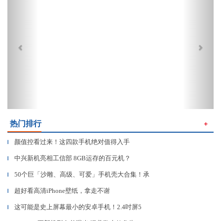
热门排行
＋
颜值控看过来！这四款手机绝对值得入手
▎
中兴新机亮相工信部 8GB运存的百元机？
▎
50个巨「沙雕、高级、可爱」手机壳大合集！承
▎
超好看高清iPhone壁纸，拿走不谢
▎
这可能是史上屏幕最小的安卓手机！2.4吋屏5
▎