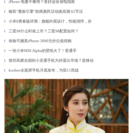
iPhone 电量不够用？拿好这份省电指南
▎
银联“重振引擎”助商惠民活动掀高潮 62节活
▎
小米8青春版评测：旗舰外观设计，性能强悍，价
▎
三星S8什么时候上市？三星S8配置如何？
▎
体验可媲美iPhone 3000元价位值得购
▎
一张小米MIX Alpha的壁纸火了！普通手
▎
曾经风靡全国的小灵通手机为何退出市场？是移动
▎
koobee全面屏手机月底发布，为双11而战
▎