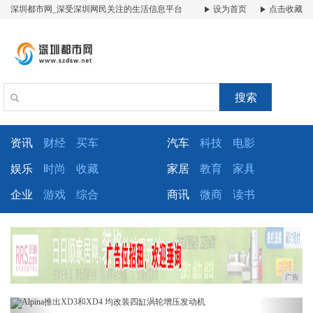
深圳都市网_深受深圳网民关注的生活信息平台
设为首页
点击收藏
搜索
资讯
财经
买车
汽车
科技
电影
娱乐
时尚
收藏
家居
教育
家具
企业
游戏
综合
商讯
微商
读书
广告
Previous
Next