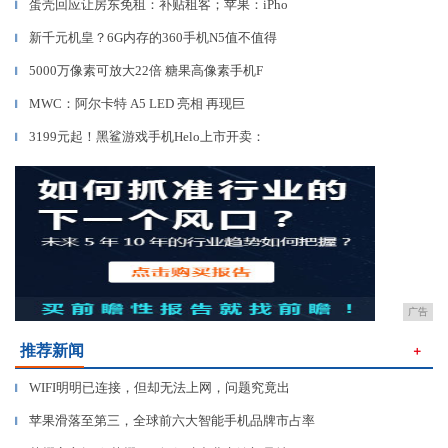
蛋壳回应让房东免租：补贴租客；苹果：iPho
▎
新千元机皇？6G内存的360手机N5值不值得
▎
5000万像素可放大22倍 糖果高像素手机F
▎
MWC：阿尔卡特 A5 LED 亮相 再现巨
▎
3199元起！黑鲨游戏手机Helo上市开卖：
▎
广告
推荐新闻
＋
WIFI明明已连接，但却无法上网，问题究竟出
▎
苹果滑落至第三，全球前六大智能手机品牌市占率
▎