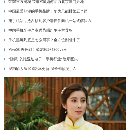
荣耀官方揭秘 荣耀V30如何助力北京澳门异地
▎
中国最受好评的手机品牌：华为只能排第五？第一
▎
建手机站，抢占移动客户端抓住商机一站式解决方
▎
中国手机配件产业强势崛起争夺主导权
▎
手机黑屏到底是怎么回事？全方位剖析来了
▎
Vivo5G再亮剑！骁龙865+4800万三
▎
“隐藏”的比亚迪电子：手机行业“隐形巨头”
▎
搜狗输入法10.0版本更新:AI长句预测、A
▎