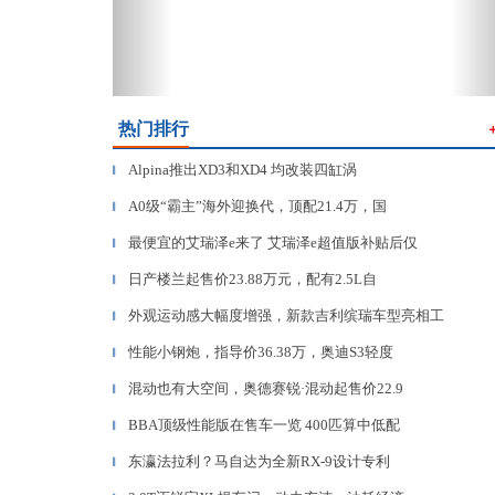
热门排行
Alpina推出XD3和XD4 均改装四缸涡
▎
A0级“霸主”海外迎换代，顶配21.4万，国
▎
最便宜的艾瑞泽e来了 艾瑞泽e超值版补贴后仅
▎
日产楼兰起售价23.88万元，配有2.5L自
▎
外观运动感大幅度增强，新款吉利缤瑞车型亮相工
▎
性能小钢炮，指导价36.38万，奥迪S3轻度
▎
混动也有大空间，奥德赛锐·混动起售价22.9
▎
BBA顶级性能版在售车一览 400匹算中低配
▎
东瀛法拉利？马自达为全新RX-9设计专利
▎